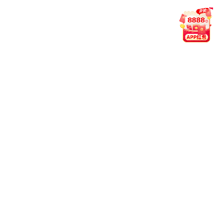
辟更广阔的发展空间，也为即将到来的明星之路铺平道路。
总结：
综上所述，“分区决赛最受欢迎球员评选”代表的不仅是个人
荣誉，还有团队精神、粉丝文化以及未来发展的无限可能。
每一位候选者都用实际行动证明自己值得这一称号，而这种
竞争也激励着其他运动员不断进步，为整个篮球界注入新的
活力。
No matter who eventually wins the title, this event itself
has无疑已成为促进公益、增进情感纽带以及培养新人才的
重要契机。而我们期待，在今后的日子里，会有越来越多优
秀人才涌现，为中国篮球的发展添砖加瓦！
分享到：