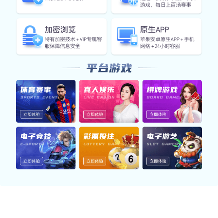
在本次分区决赛中，多位优秀球员被列入最受欢迎候选名
单。他们不仅在技术上具备过硬实力，还具有极强的人格魅
力。例如，一位得分后卫凭借稳定的得分能力和关键时刻的
不屈精神赢得了众多粉丝喜爱，他在场上的表现令人难以忘
怀。
除了技术层面，这些候选者通常还具有良好的团队合作精
神。有些人虽然并非全队得分最高，但却因防守端的重要贡
献或助攻能力获得认可。他们明白篮球是一项团队运动，而
不是单打独斗，因此能够有效地融入团队，并提升整体竞技
水平。
另外，一些老将由于经验丰富，也备受青睐。他们在关键时
刻能够冷静应对压力，为球队提供必要指导，而这种领导力
常常让年轻队友倍感信心。在这次评选中，他们同样展现出
了强大的竞争力。