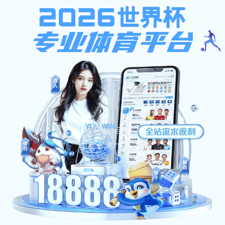
注册入口
千亿体育
· 体育观看更便捷
连接你的赛事视野，打造球迷专属的数字主场。
千亿体育
网页版
提供多终端支持、高清视频、 实时比分与赛事推
荐，让你随时随地畅享体育内容。
网页端入口
下载APP