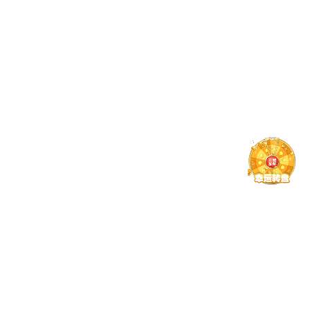
3、球迷参与度与投票机制
本次最受欢迎球员评选采用了一种开放式投票机制，以确保
尽可能多的人参与其中。这种方式不仅提升了赛事互动性，
更让广大粉丝感受到自己的声音被重视。每位观众都可以通
过社交媒体平台表达自己的支持，从而形成一种全民共鸣。
为了提高公平性，该投票机制还设定了一定规则，比如限制
每位用户每天只能投一次。这一措施有效避免了刷票现象，
让真正支持某位球员的人能够有机会影响结果。此外，在社
交平台上的宣传也进一步扩大了活动知名度，使得更多人愿
意参与其中。
值得注意的是，此次投票不仅限于国内观众，海外华人同样
可以参与进来。这使得一些旅外华人的情感寄托也能通过此
活动得到释放，同时也让国际社会对我们的联赛产生更浓厚
兴趣。