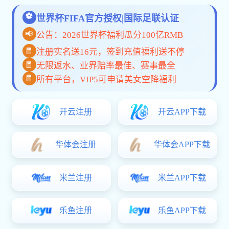
迈阿密国际二队球员普拉姆贝克与苏马
亚获升入一线队机会
2026-07-04 14:37
阅读 45 次