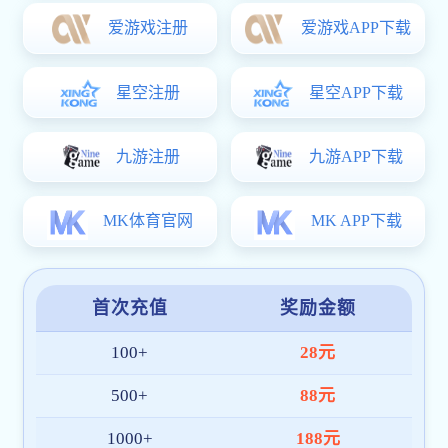
首页
体育快讯
正文
本文主要探讨了迈阿密国际二队球员普拉姆贝克与苏马亚获
得升入一线队的机会，分析了这一决定对于球员个人发展、
球队未来建设、俱乐部青训系统以及整体足球环境的影响。
首先，从球员个人发展来看，升入一线队将为他们提供更高
水平的比赛经验和成长空间；其次，从球队角度出发，此次
升迁有助于增强球队实力，提升竞争力；第三，在俱乐部青
训系统方面，这一举措显示了迈阿密国际对年轻球员培养的
重视，鼓励更多优秀青年才俊加入；最后，从整体足球环境
来看，迈阿密国际的决策也反映了美国足球逐渐向职业化、
高水平方向发展的趋势。通过这些方面的深入分析，我们将
全面了解普拉姆贝克与苏马亚升入一线队的重要性。
1、个人发展机遇
普拉姆贝克与苏马亚作为迈阿密国际二队的新星，他们在二