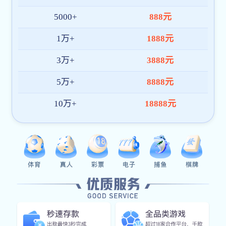
队期间展现出的潜力和才能得到了教练组的认可。升入一线
队对这两位年轻球员来说，无疑是一个巨大的个人发展机
遇。在二队中，他们虽然能够积累一定的比赛经验，但面对
更高级别的一线队竞争，将会让他们在技术、战术意识等方
面得到更快的提升。
此外，一线队的训练强度和比赛节奏远超二队，这意味着普
拉姆贝克与苏马亚必须迅速适应新的环境。这种挑战不仅考
验着他们身体素质和技术能力，也促使他们在心理上变得更
加成熟。练习和比赛中的压力将帮助他们更好地理解职业足
球所需具备的心态以及应对各种情况的方法。
最后，一旦顺利融入一线队，他们将有机会参与到关键比赛
中去，在大赛舞台上展现自己的才华。这种经历将极大地增
强他们未来在职场上的信心，并可能吸引其他俱乐部关注，
为其职业生涯开拓更多可能性。